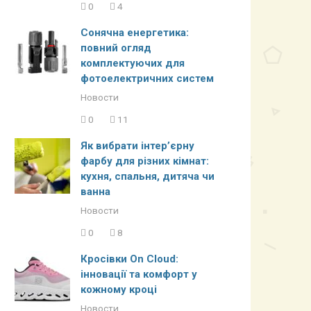
0
4
Сонячна енергетика:
повний огляд
комплектуючих для
фотоелектричних систем
Новости
0
11
Як вибрати інтер’єрну
фарбу для різних кімнат:
кухня, спальня, дитяча чи
ванна
Новости
0
8
Кросівки On Cloud:
інновації та комфорт у
кожному кроці
Новости