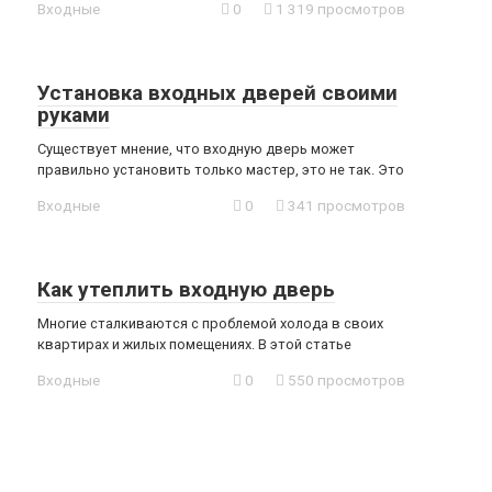
Входные
0
1 319 просмотров
Установка входных дверей своими
руками
Существует мнение, что входную дверь может
правильно установить только мастер, это не так. Это
Входные
0
341 просмотров
Как утеплить входную дверь
Многие сталкиваются с проблемой холода в своих
квартирах и жилых помещениях. В этой статье
Входные
0
550 просмотров