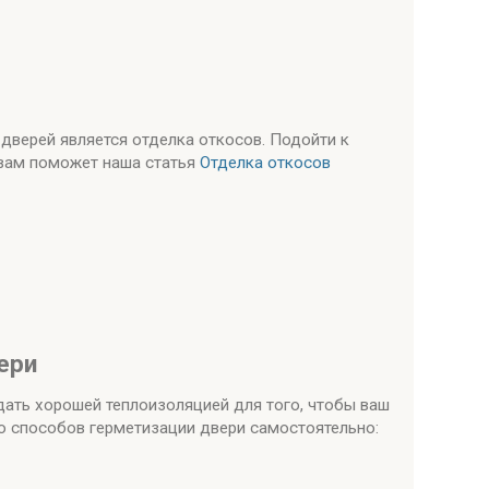
верей является отделка откосов. Подойти к
 вам поможет наша статья
О
тделка откосов
ери
ать хорошей теплоизоляцией для того, чтобы ваш
о способов герметизации двери самостоятельно: