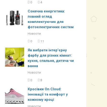
0
4
Сонячна енергетика:
повний огляд
комплектуючих для
фотоелектричних систем
Новости
0
11
Як вибрати інтер’єрну
фарбу для різних кімнат:
кухня, спальня, дитяча чи
ванна
Новости
0
8
Кросівки On Cloud:
інновації та комфорт у
кожному кроці
Новости