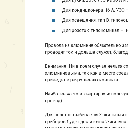
Для кухни: 25 А, УЗО на 30 А 
Для кондиционера: 16 А, УЗО —
Для освещения: тип B, типоно
Для розеток: типономинал — 1
Провода из алюминия обязательно за
проводят ток и дольше служат, благод
Внимание! Ни в коем случае нельзя 
алюминиевыми, так как в месте соед
приведет к разрушению контакта.
Наиболее часто в квартирах использу
провод).
Для розеток выбирается 3-жильный ка
приборов будет достаточно 2-жильног