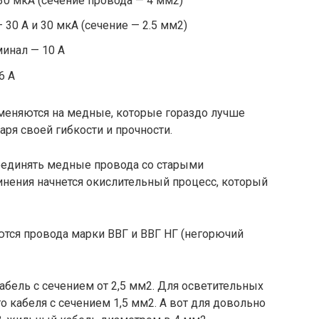
и 30 мкА (сечение провода — 4 мм2)
 30 А и 30 мкА (сечение — 2.5 мм2)
минал — 10 А
6 А
меняются на медные, которые гораздо лучше
аря своей гибкости и прочности.
соединять медные провода со старыми
инения начнется окислительный процесс, который
ются провода марки ВВГ и ВВГ НГ (негорючий
бель с сечением от 2,5 мм2. Для осветительных
о кабеля с сечением 1,5 мм2. А вот для довольно