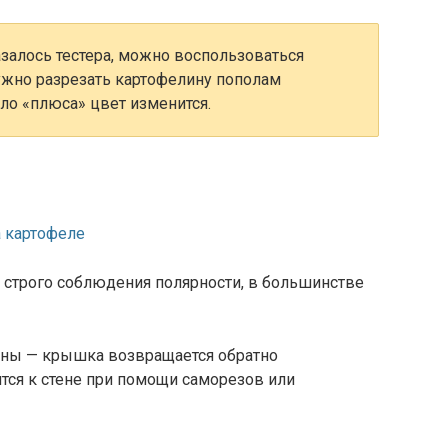
азалось тестера, можно воспользоваться
ужно разрезать картофелину пополам
оло «плюса» цвет изменится.
 строго соблюдения полярности, в большинстве
ены — крышка возвращается обратно
ится к стене при помощи саморезов или