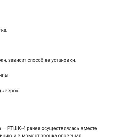
ка.
ан, зависит способ ее установки.
ипы:
и «евро»
ца — РТШК-4 ранее осуществлялась вместе
линию и в момент звонка оповещал