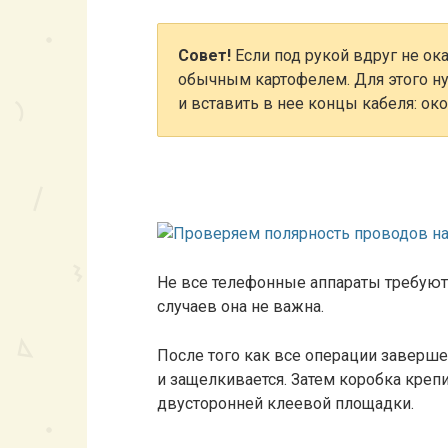
Совет!
Если под рукой вдруг не ок
обычным картофелем. Для этого н
и вставить в нее концы кабеля: ок
Не все телефонные аппараты требуют
случаев она не важна.
После того как все операции заверш
и защелкивается. Затем коробка креп
двусторонней клеевой площадки.