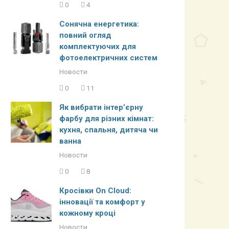
0
4
Сонячна енергетика:
повний огляд
комплектуючих для
фотоелектричних систем
Новости
0
11
Як вибрати інтер’єрну
фарбу для різних кімнат:
кухня, спальня, дитяча чи
ванна
Новости
0
8
Кросівки On Cloud:
інновації та комфорт у
кожному кроці
Новости