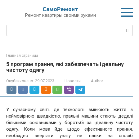
Перейти
СамоРемонт
к
Ремонт квартиры своими руками
контенту
Поиск:
Главная страница
5 програм прання, які забезпечать ідеальну
чистоту одягу
Опубликовано:
29.07.2023
Новости
Author
У сучасному світі, де технології змінюють життя з
неймовірною швидкістю, пральні машини стають дедалі
більшими союзниками у боротьбі за ідеальну чистоту
одягу. Коли мова йде щодо ефективного прання,
необхідно звертати увагу не тільки на спосіб