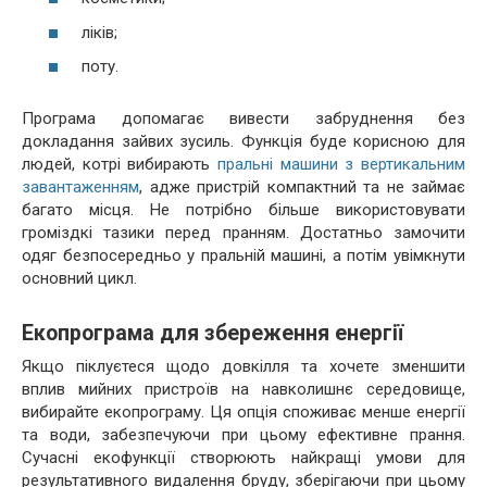
ліків;
поту.
Програма допомагає вивести забруднення без
докладання зайвих зусиль. Функція буде корисною для
людей, котрі вибирають
пральні машини з вертикальним
завантаженням
, адже пристрій компактний та не займає
багато місця. Не потрібно більше використовувати
громіздкі тазики перед пранням. Достатньо замочити
одяг безпосередньо у пральній машині, а потім увімкнути
основний цикл.
Екопрограма для збереження енергії
Якщо піклуєтеся щодо довкілля та хочете зменшити
вплив мийних пристроїв на навколишнє середовище,
вибирайте екопрограму. Ця опція споживає менше енергії
та води, забезпечуючи при цьому ефективне прання.
Сучасні екофункції створюють найкращі умови для
результативного видалення бруду, зберігаючи при цьому