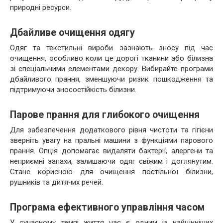
природні ресурси.
Дбайливе очищення одягу
Одяг та текстильні вироби зазнають зносу під час
очищення, особливо коли це дорогі тканини або білизна
зі спеціальними елементами декору. Вибирайте програми
дбайливого прання, зменшуючи ризик пошкодження та
підтримуючи зносостійкість білизни.
Парове прання для глибокого очищення
Для забезпечення додаткового рівня чистоти та гігієни
зверніть увагу на пральні машини з функціями парового
прання. Опція допомагає видаляти бактерії, алергени та
неприємні запахи, залишаючи одяг свіжим і доглянутим.
Стане корисною для очищення постільної білизни,
рушників та дитячих речей.
Програма ефективного управління часом
У сучасному темпі життя час є одним із найцінніших