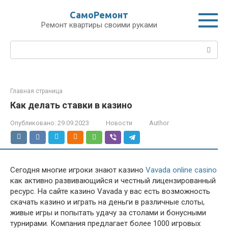
Перейти
СамоРемонт
к
Ремонт квартиры своими руками
контенту
Поиск:
Главная страница
Как делать ставки в казино
Опубликовано:
29.09.2023
Новости
Author
Сегодня многие игроки знают казино
Vavada online casino
как активно развивающийся и честный лицензированный
ресурс. На сайте казино Vavada у вас есть возможность
скачать казино и играть на деньги в различные слоты,
живые игры и попытать удачу за столами и бонусными
турнирами. Компания предлагает более 1000 игровых