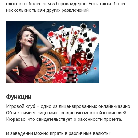
слотов от более чем 50 провайдеров. Есть также более
нескольких тысяч других развлечений.
Функции
Игровой клуб – одно из лицензированных онлайн-казино.
Объект имеет лицензию, выданную местной комиссией
Кюрасао, что свидетельствует о законности проекта.
В заведении можно играть в различные валюты: