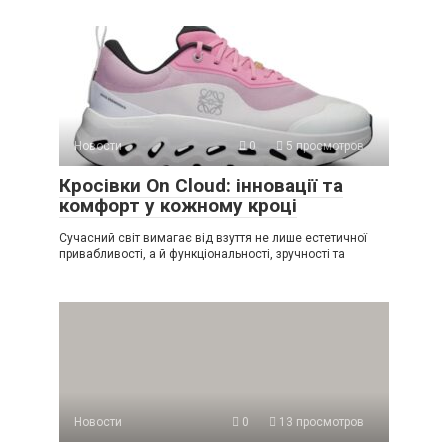
Новости
0
5 просмотров
Кросівки On Cloud: інновації та
комфорт у кожному кроці
Сучасний світ вимагає від взуття не лише естетичної
привабливості, а й функціональності, зручності та
Новости
0
13 просмотров