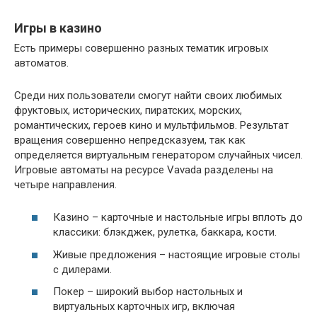
Игры в казино
Есть примеры совершенно разных тематик игровых
автоматов.
Среди них пользователи смогут найти своих любимых
фруктовых, исторических, пиратских, морских,
романтических, героев кино и мультфильмов. Результат
вращения совершенно непредсказуем, так как
определяется виртуальным генератором случайных чисел.
Игровые автоматы на ресурсе Vavada разделены на
четыре направления.
Казино – карточные и настольные игры вплоть до
классики: блэкджек, рулетка, баккара, кости.
Живые предложения – настоящие игровые столы
с дилерами.
Покер – широкий выбор настольных и
виртуальных карточных игр, включая