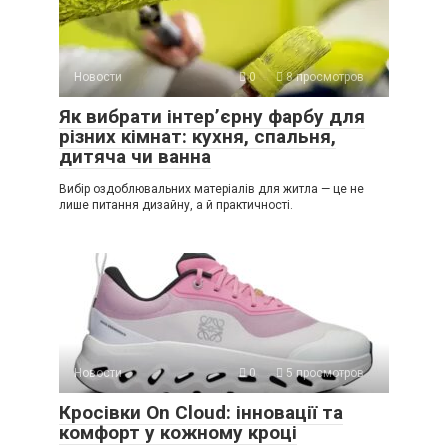
Новости
0
8 просмотров
Як вибрати інтер’єрну фарбу для
різних кімнат: кухня, спальня,
дитяча чи ванна
Вибір оздоблювальних матеріалів для житла — це не
лише питання дизайну, а й практичності.
Новости
0
5 просмотров
Кросівки On Cloud: інновації та
комфорт у кожному кроці