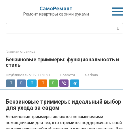
Перейти
СамоРемонт
к
Ремонт квартиры своими руками
контенту
Поиск:
Главная страница
Бензиновые триммеры: функциональность и
стиль
Опубликовано:
12.11.2021
Новости
s-admin
Бензиновые триммеры: идеальный выбор
для ухода за садом
Бензиновые триммеры являются незаменимыми
помощниками для тех, кто стремится поддерживать свой
сад или приусадебный участок в идеальном порядке. Эти