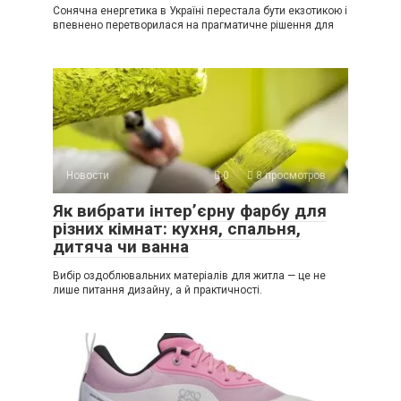
Сонячна енергетика в Україні перестала бути екзотикою і
впевнено перетворилася на прагматичне рішення для
Новости
0
8 просмотров
Як вибрати інтер’єрну фарбу для
різних кімнат: кухня, спальня,
дитяча чи ванна
Вибір оздоблювальних матеріалів для житла — це не
лише питання дизайну, а й практичності.