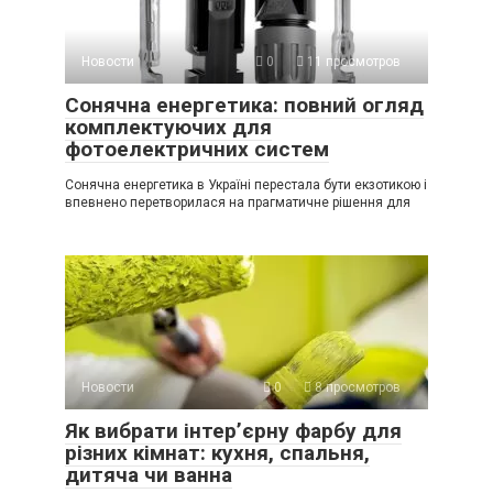
Новости
0
11 просмотров
Сонячна енергетика: повний огляд
комплектуючих для
фотоелектричних систем
Сонячна енергетика в Україні перестала бути екзотикою і
впевнено перетворилася на прагматичне рішення для
Новости
0
8 просмотров
Як вибрати інтер’єрну фарбу для
різних кімнат: кухня, спальня,
дитяча чи ванна