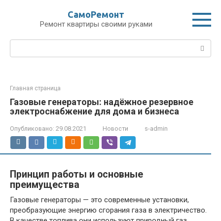
Перейти
СамоРемонт
к
Ремонт квартиры своими руками
контенту
Поиск:
Главная страница
Газовые генераторы: надёжное резервное
электроснабжение для дома и бизнеса
Опубликовано:
29.08.2021
Новости
s-admin
Принцип работы и основные
преимущества
Газовые генераторы — это современные установки,
преобразующие энергию сгорания газа в электричество.
В качестве топлива они используют природный газ,