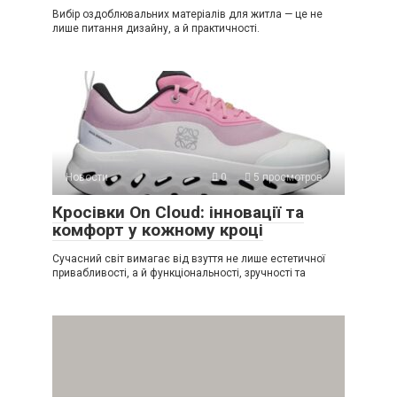
Вибір оздоблювальних матеріалів для житла — це не
лише питання дизайну, а й практичності.
Новости
0
5 просмотров
Кросівки On Cloud: інновації та
комфорт у кожному кроці
Сучасний світ вимагає від взуття не лише естетичної
привабливості, а й функціональності, зручності та