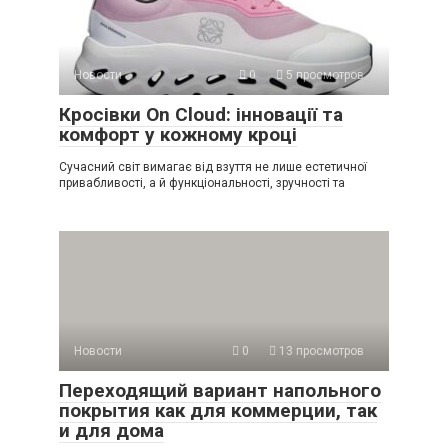
Новости
0
5 просмотров
Кросівки On Cloud: інновації та
комфорт у кожному кроці
Сучасний світ вимагає від взуття не лише естетичної
привабливості, а й функціональності, зручності та
Новости
0
13 просмотров
Переходящий вариант напольного
покрытия как для коммерции, так
и для дома