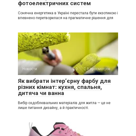
фотоелектричних систем
Сонячна енергетика в Україні перестала бути екзотикою і
впевнено перетворилася на прагматичне рішення для
Новости
0
8 просмотров
Як вибрати інтер’єрну фарбу для
різних кімнат: кухня, спальня,
дитяча чи ванна
Вибір оздоблювальних матеріалів для житла — це не
лише питання дизайну, а й практичності.