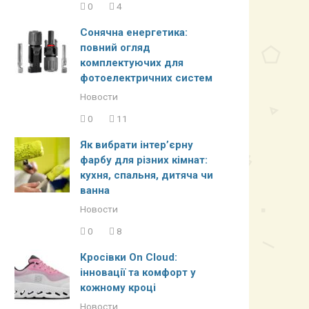
0
4
Сонячна енергетика:
повний огляд
комплектуючих для
фотоелектричних систем
Новости
0
11
Як вибрати інтер’єрну
фарбу для різних кімнат:
кухня, спальня, дитяча чи
ванна
Новости
0
8
Кросівки On Cloud:
інновації та комфорт у
кожному кроці
Новости