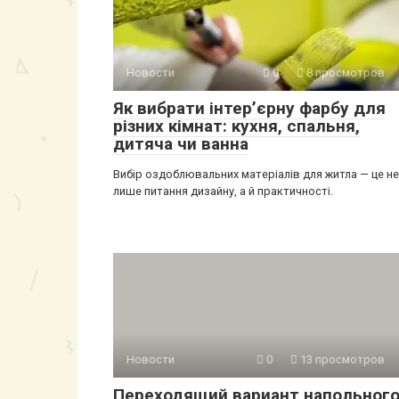
Новости
0
8 просмотров
Як вибрати інтер’єрну фарбу для
різних кімнат: кухня, спальня,
дитяча чи ванна
Вибір оздоблювальних матеріалів для житла — це не
лише питання дизайну, а й практичності.
Новости
0
13 просмотров
Переходящий вариант напольног