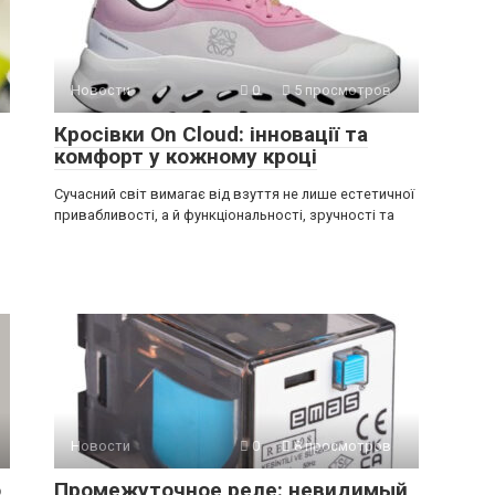
Новости
0
5 просмотров
Кросівки On Cloud: інновації та
комфорт у кожному кроці
Сучасний світ вимагає від взуття не лише естетичної
привабливості, а й функціональності, зручності та
Новости
0
8 просмотров
о
Промежуточное реле: невидимый