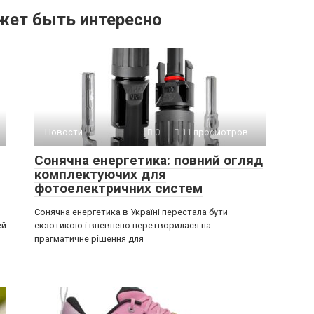
жет быть интересно
Новости
0
11 просмотров
Сонячна енергетика: повний огляд
комплектуючих для
фотоелектричних систем
Сонячна енергетика в Україні перестала бути
ей
екзотикою і впевнено перетворилася на
прагматичне рішення для