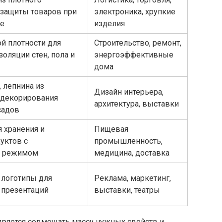
 защиты товаров при
электроника, хрупкие
ке
изделия
й плотности для
Строительство, ремонт,
золяции стен, пола и
энергоэффективные
дома
, лепнина из
Дизайн интерьера,
 декорирования
архитектура, выставки
садов
 хранения и
Пищевая
уктов с
промышленность,
м режимом
медицина, доставка
 логотипы для
Реклама, маркетинг,
 презентаций
выставки, театры
дряется совмещать массу нужных свойств и