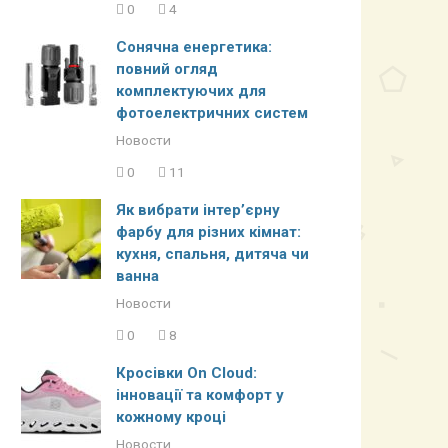
0
4
Сонячна енергетика:
повний огляд
комплектуючих для
фотоелектричних систем
Новости
0
11
Як вибрати інтер’єрну
фарбу для різних кімнат:
кухня, спальня, дитяча чи
ванна
Новости
0
8
Кросівки On Cloud:
інновації та комфорт у
кожному кроці
Новости