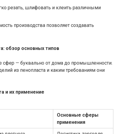
гко резать, шлифовать и клеить различными
мость производства позволяет создавать
а: обзор основных типов
е сфер — буквально от дома до промышленности.
елий из пенопласта и каким требованиям они
та и их применение
Основные сферы
применения
из плотного
Логистика, торговля,