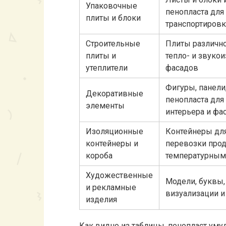
Упаковочные
пенопласта для
плиты и блоки
транспортиров
Строительные
Плиты различно
плиты и
тепло- и звукои
утеплители
фасадов
Фигуры, панели
Декоративные
пенопласта для
элементы
интерьера и фа
Изоляционные
Контейнеры для
контейнеры и
перевозки прод
короба
температурны
Художественные
Модели, буквы,
и рекламные
визуализации и
изделия
Как видно из таблицы, пенопласт уму