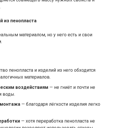
.
й из пенопласта
альным материалом, но у него есть и свои
.
во пенопласта и изделий из него обходится
налогичных материалов.
ическим воздействиям
— не гниёт и почти не
м воды.
 монтажа
— благодаря лёгкости изделия легко
еработки
— хотя переработка пенопласта не
ехнологии позволяют использовать отходы