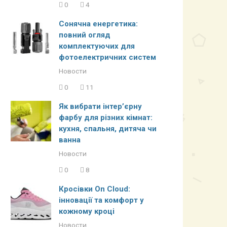
0
4
Сонячна енергетика:
повний огляд
комплектуючих для
фотоелектричних систем
Новости
0
11
Як вибрати інтер’єрну
фарбу для різних кімнат:
кухня, спальня, дитяча чи
ванна
Новости
0
8
Кросівки On Cloud:
інновації та комфорт у
кожному кроці
Новости