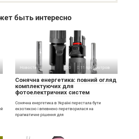
жет быть интересно
Новости
0
11 просмотров
Сонячна енергетика: повний огляд
комплектуючих для
фотоелектричних систем
Сонячна енергетика в Україні перестала бути
ей
екзотикою і впевнено перетворилася на
прагматичне рішення для