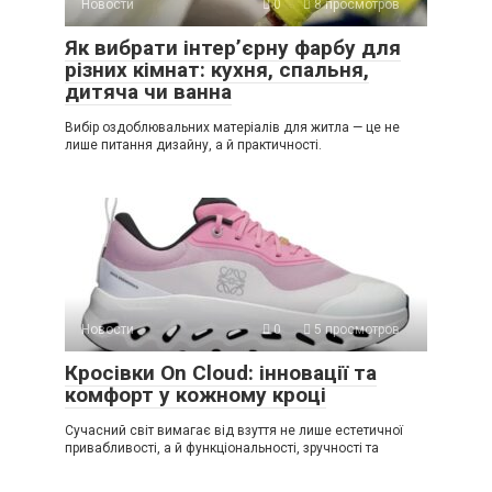
Новости
0
8 просмотров
Як вибрати інтер’єрну фарбу для
різних кімнат: кухня, спальня,
дитяча чи ванна
Вибір оздоблювальних матеріалів для житла — це не
лише питання дизайну, а й практичності.
Новости
0
5 просмотров
Кросівки On Cloud: інновації та
комфорт у кожному кроці
Сучасний світ вимагає від взуття не лише естетичної
привабливості, а й функціональності, зручності та