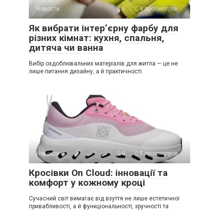
Новости
0
8 просмотров
Як вибрати інтер’єрну фарбу для
різних кімнат: кухня, спальня,
дитяча чи ванна
Вибір оздоблювальних матеріалів для житла — це не
лише питання дизайну, а й практичності.
Новости
0
5 просмотров
Кросівки On Cloud: інновації та
комфорт у кожному кроці
Сучасний світ вимагає від взуття не лише естетичної
привабливості, а й функціональності, зручності та