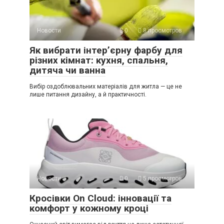
Новости
0
8 просмотров
Як вибрати інтер’єрну фарбу для
різних кімнат: кухня, спальня,
дитяча чи ванна
Вибір оздоблювальних матеріалів для житла — це не
лише питання дизайну, а й практичності.
Новости
0
5 просмотров
Кросівки On Cloud: інновації та
комфорт у кожному кроці