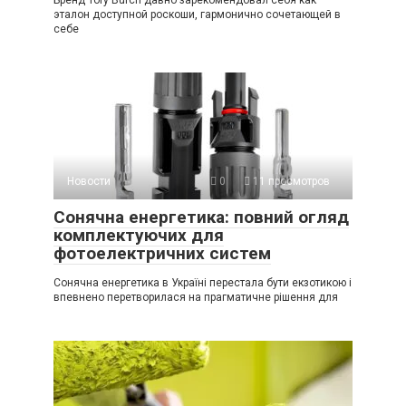
Бренд Tory Burch давно зарекомендовал себя как
эталон доступной роскоши, гармонично сочетающей в
себе
Новости
0
11 просмотров
Сонячна енергетика: повний огляд
комплектуючих для
фотоелектричних систем
Сонячна енергетика в Україні перестала бути екзотикою і
впевнено перетворилася на прагматичне рішення для