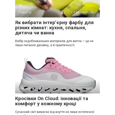
Новости
0
8 просмотров
Як вибрати інтер’єрну фарбу для
різних кімнат: кухня, спальня,
дитяча чи ванна
Вибір оздоблювальних матеріалів для житла — це не
лише питання дизайну, а й практичності.
Новости
0
5 просмотров
Кросівки On Cloud: інновації та
комфорт у кожному кроці
Сучасний світ вимагає від взуття не лише естетичної