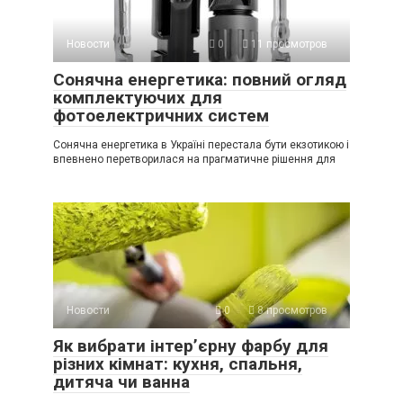
Новости
0
11 просмотров
Сонячна енергетика: повний огляд
комплектуючих для
фотоелектричних систем
Сонячна енергетика в Україні перестала бути екзотикою і
впевнено перетворилася на прагматичне рішення для
Новости
0
8 просмотров
Як вибрати інтер’єрну фарбу для
різних кімнат: кухня, спальня,
дитяча чи ванна