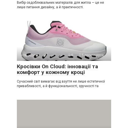
Вибір оздоблювальних матеріалів для житла — це не
лише питання дизайну, а й практичності.
Новости
0
5 просмотров
Кросівки On Cloud: інновації та
комфорт у кожному кроці
Сучасний світ вимагає від взуття не лише естетичної
привабливості, а й функціональності, зручності та