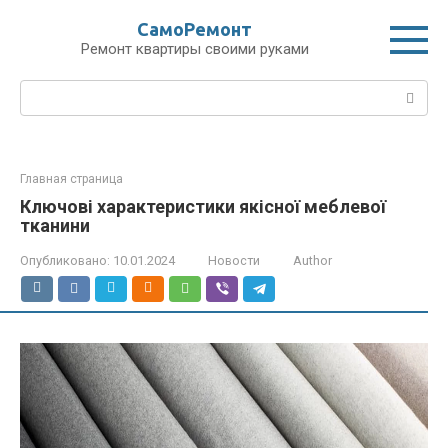
Перейти
СамоРемонт
к
Ремонт квартиры своими руками
контенту
Поиск:
Главная страница
Ключові характеристики якісної меблевої
тканини
Опубликовано:
10.01.2024
Новости
Author