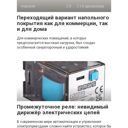
Новости
0
13 просмотров
Переходящий вариант напольного
покрытия как для коммерции, так
и для дома
Для коммерческих помещений, в которых
предполагается высокая нагрузка, был создан
особенный сверхпорочный и ударостойкий
Новости
0
8 просмотров
Промежуточное реле: невидимый
дирижёр электрических цепей
В современном мире автоматизации и управления
электроприводами сложно найти устройство, которое бы