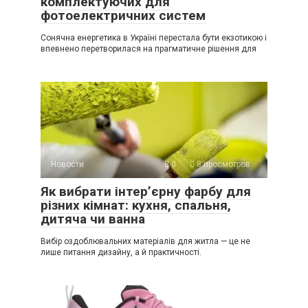
комплектуючих для
фотоелектричних систем
Сонячна енергетика в Україні перестала бути екзотикою і
впевнено перетворилася на прагматичне рішення для
Новости
0
8 просмотров
Як вибрати інтер’єрну фарбу для
різних кімнат: кухня, спальня,
дитяча чи ванна
Вибір оздоблювальних матеріалів для житла — це не
лише питання дизайну, а й практичності.