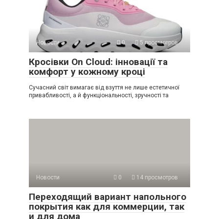
Новости
0
5 просмотров
Кросівки On Cloud: інновації та
комфорт у кожному кроці
Сучасний світ вимагає від взуття не лише естетичної
привабливості, а й функціональності, зручності та
Новости
0
14 просмотров
Переходящий вариант напольного
покрытия как для коммерции, так
и для дома