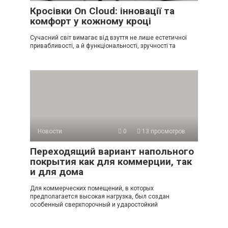
Кросівки On Cloud: інновації та
комфорт у кожному кроці
Сучасний світ вимагає від взуття не лише естетичної
привабливості, а й функціональності, зручності та
Новости
0
13 просмотров
Переходящий вариант напольного
покрытия как для коммерции, так
и для дома
Для коммерческих помещений, в которых
предполагается высокая нагрузка, был создан
особенный сверхпорочный и ударостойкий