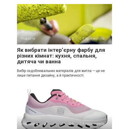
Новости
0
8 просмотров
Як вибрати інтер’єрну фарбу для
різних кімнат: кухня, спальня,
дитяча чи ванна
Вибір оздоблювальних матеріалів для житла — це не
лише питання дизайну, а й практичності.
Новости
0
5 просмотров