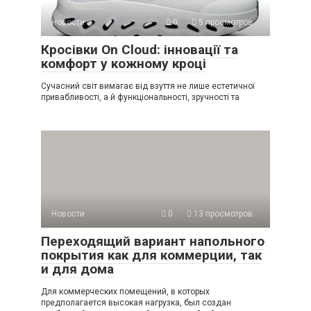
Новости
0
5 просмотров
Кросівки On Cloud: інновації та
комфорт у кожному кроці
Сучасний світ вимагає від взуття не лише естетичної
привабливості, а й функціональності, зручності та
Новости
0
13 просмотров
Переходящий вариант напольного
покрытия как для коммерции, так
и для дома
Для коммерческих помещений, в которых
предполагается высокая нагрузка, был создан