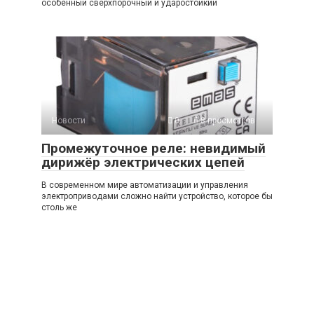
особенный сверхпорочный и ударостойкий
Новости
0
8 просмотров
Промежуточное реле: невидимый
дирижёр электрических цепей
В современном мире автоматизации и управления
электроприводами сложно найти устройство, которое бы
столь же