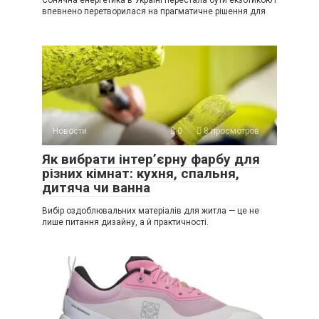
впевнено перетворилася на прагматичне рішення для
Новости
0
8 просмотров
Як вибрати інтер’єрну фарбу для
різних кімнат: кухня, спальня,
дитяча чи ванна
Вибір оздоблювальних матеріалів для житла — це не
лише питання дизайну, а й практичності.