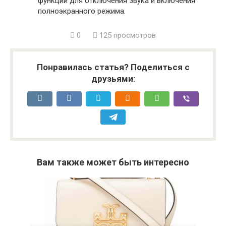
функции для отключения звука и включения
полноэкранного режима.
0
125 просмотров
Понравилась статья? Поделиться с
друзьями:
Вам также может быть интересно