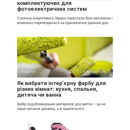
комплектуючих для
фотоелектричних систем
Сонячна енергетика в Україні перестала бути екзотикою і
впевнено перетворилася на прагматичне рішення для
Новости
0
8 просмотров
Як вибрати інтер’єрну фарбу для
різних кімнат: кухня, спальня,
дитяча чи ванна
Вибір оздоблювальних матеріалів для житла — це не
лише питання дизайну, а й практичності.