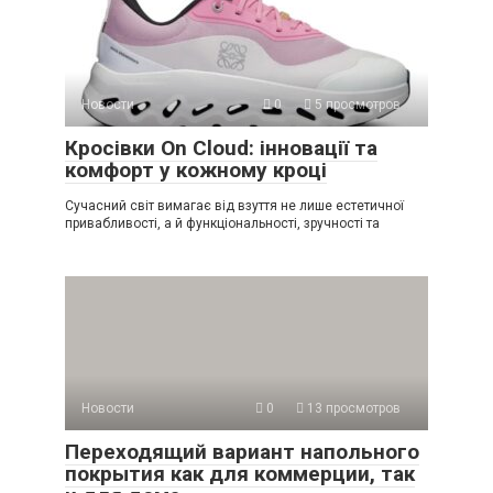
Новости
0
5 просмотров
Кросівки On Cloud: інновації та
комфорт у кожному кроці
Сучасний світ вимагає від взуття не лише естетичної
привабливості, а й функціональності, зручності та
Новости
0
13 просмотров
Переходящий вариант напольного
покрытия как для коммерции, так