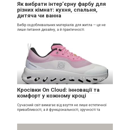
Як вибрати інтер’єрну фарбу для
різних кімнат: кухня, спальня,
дитяча чи ванна
Вибір оздоблювальних матеріалів для житла — це не
лише питання дизайну, а й практичності.
Новости
0
5 просмотров
Кросівки On Cloud: інновації та
комфорт у кожному кроці
Сучасний світ вимагає від взуття не лише естетичної
привабливості, а й функціональності, зручності та