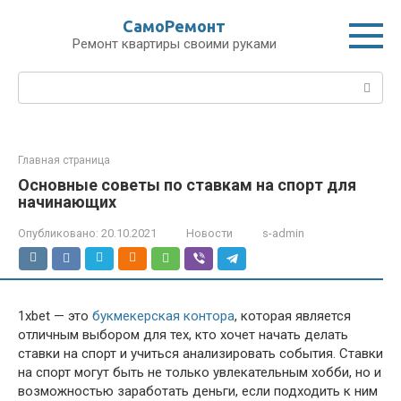
Перейти
СамоРемонт
к
Ремонт квартиры своими руками
контенту
Поиск:
Главная страница
Основные советы по ставкам на спорт для
начинающих
Опубликовано:
20.10.2021
Новости
s-admin
1xbet — это
букмекерская контора
, которая является
отличным выбором для тех, кто хочет начать делать
ставки на спорт и учиться анализировать события. Ставки
на спорт могут быть не только увлекательным хобби, но и
возможностью заработать деньги, если подходить к ним