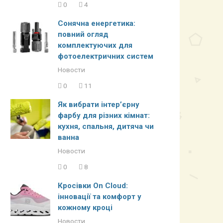
0
4
Сонячна енергетика:
повний огляд
комплектуючих для
фотоелектричних систем
Новости
0
11
Як вибрати інтер’єрну
фарбу для різних кімнат:
кухня, спальня, дитяча чи
ванна
Новости
0
8
Кросівки On Cloud:
інновації та комфорт у
кожному кроці
Новости