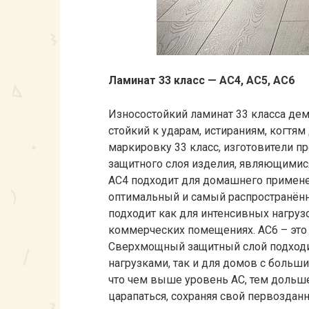
Ламинат 33 класс —
AC
4,
AC
5,
AC
6
Износостойкий ламинат 33 класса дем
стойкий к ударам, истираниям, когтя
маркировку 33 класс, изготовители п
защитного слоя изделия, являющимис
АС4 подходит для домашнего применен
оптимальный и самый распространённ
подходит как для интенсивных нагрузо
коммерческих помещениях. АС6 – это
Сверхмощный защитный слой подходи
нагрузками, так и для домов с боль
что чем выше уровень АС, тем дольше
царапаться, сохраняя свой первоздан