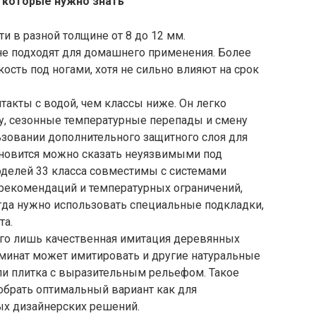
, которые нужно знать
и в разной толщине от 8 до 12 мм.
 подходят для домашнего применения. Более
сть под ногами, хотя не сильно влияют на срок
такты с водой, чем классы ниже. Он легко
у, сезонные температурные перепады и смену
ьзовании дополнительного защитного слоя для
тановится можно сказать неуязвимыми под
делей 33 класса совместимы с системами
 рекомендаций и температурных ограничений,
гда нужно использовать специальные подкладки,
та.
сего лишь качественная имитация деревянных
Ламинат может имитировать и другие натуральные
или плитка с выразительным рельефом. Такое
обрать оптимальный вариант как для
ых дизайнерских решений.