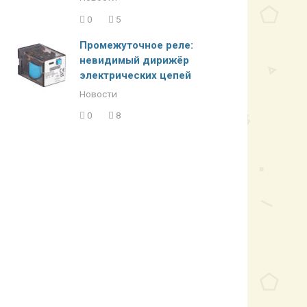
0
5
Промежуточное реле:
невидимый дирижёр
электрических цепей
Новости
0
8