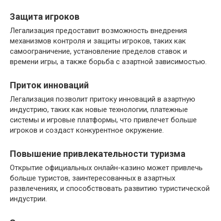
Защита игроков
Легализация предоставит возможность внедрения
механизмов контроля и защиты игроков, таких как
самоограничение, установление пределов ставок и
времени игры, а также борьба с азартной зависимостью.
Приток инноваций
Легализация позволит притоку инноваций в азартную
индустрию, таких как новые технологии, платежные
системы и игровые платформы, что привлечет больше
игроков и создаст конкурентное окружение.
Повышение привлекательности туризма
Открытие официальных онлайн-казино может привлечь
больше туристов, заинтересованных в азартных
развлечениях, и способствовать развитию туристической
индустрии.