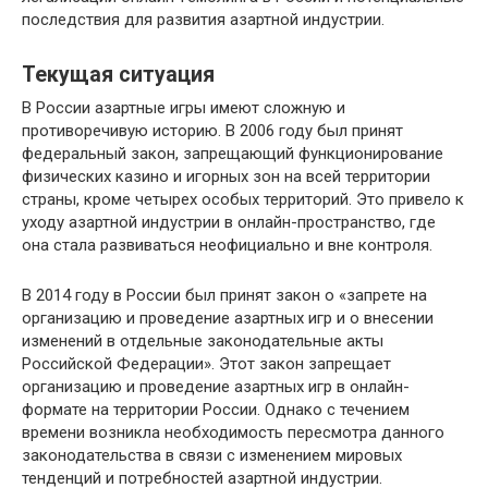
последствия для развития азартной индустрии.
Текущая ситуация
В России азартные игры имеют сложную и
противоречивую историю. В 2006 году был принят
федеральный закон, запрещающий функционирование
физических казино и игорных зон на всей территории
страны, кроме четырех особых территорий. Это привело к
уходу азартной индустрии в онлайн-пространство, где
она стала развиваться неофициально и вне контроля.
В 2014 году в России был принят закон о «запрете на
организацию и проведение азартных игр и о внесении
изменений в отдельные законодательные акты
Российской Федерации». Этот закон запрещает
организацию и проведение азартных игр в онлайн-
формате на территории России. Однако с течением
времени возникла необходимость пересмотра данного
законодательства в связи с изменением мировых
тенденций и потребностей азартной индустрии.