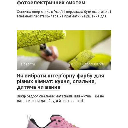
фотоелектричних систем
Сонячна енергетика в Україні перестала бути екзотикою і
впевнено перетворилася на прагматичне рішення для
Новости
0
8 просмотров
Як вибрати інтер’єрну фарбу для
різних кімнат: кухня, спальня,
дитяча чи ванна
Вибір оздоблювальних матеріалів для житла — це не
лише питання дизайну, а й практичності.