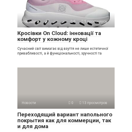
Новости
0
5 просмотров
Кросівки On Cloud: інновації та
комфорт у кожному кроці
Сучасний світ вимагає від взуття не лише естетичної
привабливості, а й функціональності, зручності та
Новости
0
13 просмотров
Переходящий вариант напольного
покрытия как для коммерции, так
и для дома