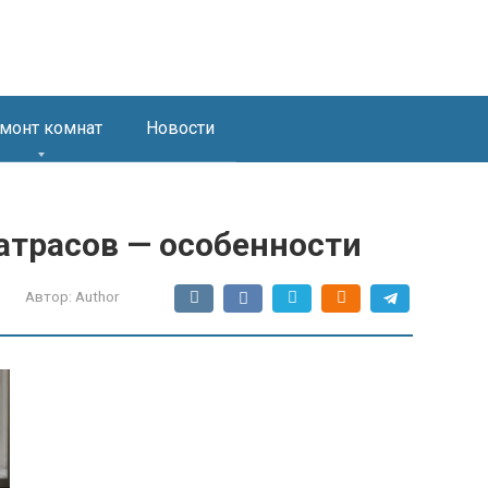
монт комнат
Новости
трасов — особенности
Автор:
Author