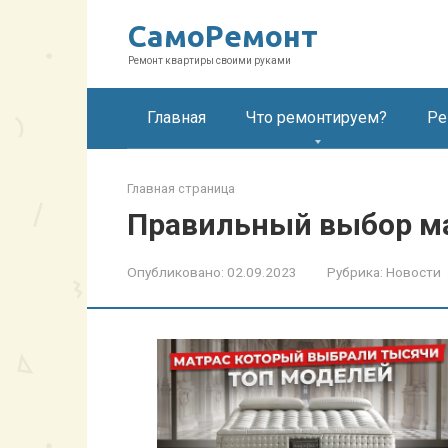
Перейти
СамоРемонт
к
контенту
Ремонт квартиры своими руками
Главная
Что ремонтируем?
Ре
Главная страница
Правильный выбор ма
Опубликовано:
02.09.2023
Рубрика:
Новости