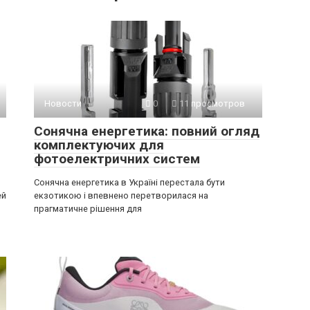
Новости
0
11 просмотров
Сонячна енергетика: повний огляд
комплектуючих для
фотоелектричних систем
Сонячна енергетика в Україні перестала бути
ей
екзотикою і впевнено перетворилася на
прагматичне рішення для