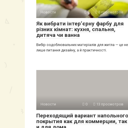
Новости
0
8 просмотров
Як вибрати інтер’єрну фарбу для
різних кімнат: кухня, спальня,
дитяча чи ванна
Вибір оздоблювальних матеріалів для житла — це не
лише питання дизайну, а й практичності.
Новости
0
13 просмотров
Переходящий вариант напольног
покрытия как для коммерции, так
и для дома