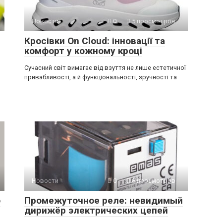
Новости
0
5 просмотров
Кросівки On Cloud: інновації та
комфорт у кожному кроці
Сучасний світ вимагає від взуття не лише естетичної
привабливості, а й функціональності, зручності та
Новости
0
8 просмотров
о
Промежуточное реле: невидимый
дирижёр электрических цепей