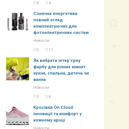
0
4
Сонячна енергетика:
повний огляд
комплектуючих для
фотоелектричних систем
Новости
0
11
Як вибрати інтер’єрну
фарбу для різних кімнат:
кухня, спальня, дитяча чи
ванна
Новости
0
8
Кросівки On Cloud:
інновації та комфорт у
кожному кроці
Новости