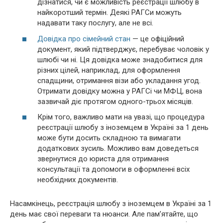
дізнатися, чи є можливість реєстрації шлюбу в
найкоротший термін. Деякі РАГСи можуть
надавати таку послугу, але не всі.
Довідка про сімейний стан
— це офіційний
документ, який підтверджує, перебуває чоловік у
шлюбі чи ні. Ця довідка може знадобитися для
різних цілей, наприклад, для оформлення
спадщини, отримання візи або укладання угод.
Отримати довідку можна у РАГСі чи МФЦ, вона
зазвичай діє протягом одного-трьох місяців.
Крім того, важливо мати на увазі, що процедура
реєстрації шлюбу з іноземцем в Україні за 1 день
може бути досить складною та вимагати
додаткових зусиль. Можливо вам доведеться
звернутися до юриста для отримання
консультації та допомоги в оформленні всіх
необхідних документів.
Насамкінець, реєстрація шлюбу з іноземцем в Україні за 1
день має свої переваги та нюанси. Але пам’ятайте, що