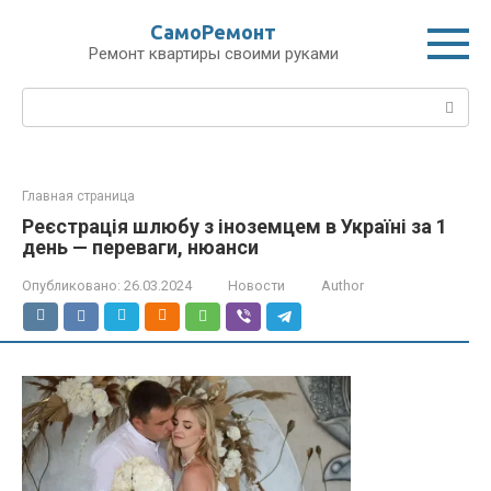
Перейти
СамоРемонт
к
Ремонт квартиры своими руками
контенту
Поиск:
Главная страница
Реєстрація шлюбу з іноземцем в Україні за 1
день — переваги, нюанси
Опубликовано:
26.03.2024
Новости
Author