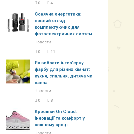
0
4
Сонячна енергетика:
повний огляд
комплектуючих для
фотоелектричних систем
Новости
0
11
Як вибрати інтер’єрну
фарбу для різних кімнат:
кухня, спальня, дитяча чи
ванна
Новости
0
8
Кросівки On Cloud:
інновації та комфорт у
кожному кроці
Новости