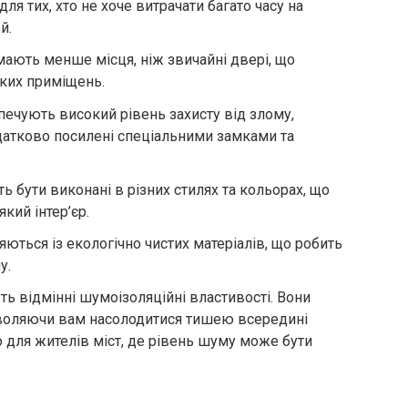
ля тих, хто не хоче витрачати багато часу на
й.
мають менше місця, ніж звичайні двері, що
ких приміщень.
зпечують високий рівень захисту від злому,
датково посилені спеціальними замками та
ь бути виконані в різних стилях та кольорах, що
який інтер’єр.
яються із екологічно чистих матеріалів, що робить
у.
ть відмінні шумоізоляційні властивості. Вони
зволяючи вам насолодитися тишею всередині
 для жителів міст, де рівень шуму може бути