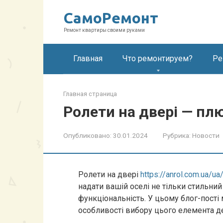
Перейти
СамоРемонт
к
контенту
Ремонт квартиры своими руками
Главная
Что ремонтируем?
Ре
Главная страница
Ролети на двері — пл
Опубликовано:
30.01.2024
Рубрика:
Новости
Ролети на двері
https://anrol.com.ua/ua/
надати вашій оселі не тільки стильний
функціональність. У цьому блог-пості
особливості вибору цього елемента д