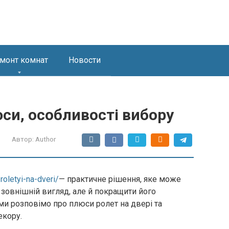
монт комнат
Новости
юси, особливості вибору
Автор:
Author
roletyi-na-dveri/
— практичне рішення, яке може
 зовнішній вигляд, але й покращити його
 ми розповімо про плюси ролет на двері та
екору.