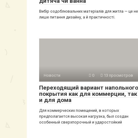
дитяча чи ванна
Вибір оздоблювальних матеріалів для житла — це не
лише питання дизайну, а й практичності.
Новости
0
13 просмотров
Переходящий вариант напольног
покрытия как для коммерции, так
и для дома
Для коммерческих помещений, в которых
предполагается высокая нагрузка, был создан
особенный сверхпорочный и ударостойкий