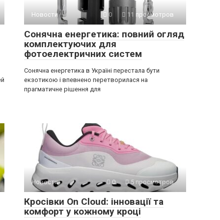
Новости
0
11 просмотров
Сонячна енергетика: повний огляд
комплектуючих для
фотоелектричних систем
Сонячна енергетика в Україні перестала бути
ей
екзотикою і впевнено перетворилася на
прагматичне рішення для
Новости
0
5 просмотров
Кросівки On Cloud: інновації та
комфорт у кожному кроці