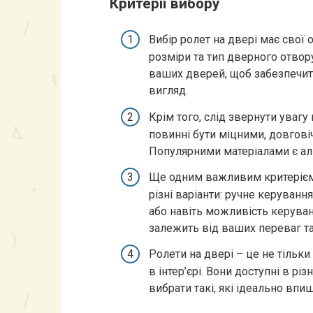
Критерії вибору
Вибір ролет на двері має свої
розміри та тип дверного отвор
ваших дверей, щоб забезпечит
вигляд.
Крім того, слід звернути увагу 
повинні бути міцними, довгові
Популярними матеріалами є алю
Ще одним важливим критерієм 
різні варіанти: ручне керуван
або навіть можливість керува
залежить від ваших переваг та
Ролети на двері – це не тільк
в інтер’єрі. Вони доступні в р
вибрати такі, які ідеально вп