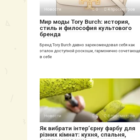
Новости
0
4 просмотров
Мир моды Tory Burch: история,
стиль и философия культового
бренда
Бренд Tory Burch давно зарекомендовал себя как
эталон доступной роскоши, гармонично сочетающ
в себе
Новости
0
8 просмотров
Як вибрати інтер’єрну фарбу для
різних кімнат: кухня, спальня,