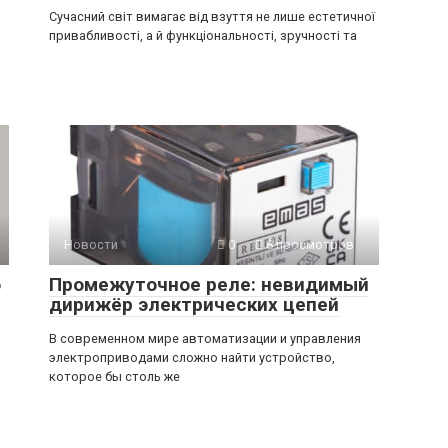
Сучасний світ вимагає від взуття не лише естетичної
привабливості, а й функціональності, зручності та
Новости
0
8 просмотров
о
Промежуточное реле: невидимый
дирижёр электрических цепей
В современном мире автоматизации и управления
электроприводами сложно найти устройство,
которое бы столь же