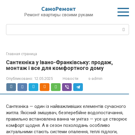
Перейти
СамоРемонт
к
Ремонт квартиры своими руками
контенту
Поиск:
Главная страница
Сантехніка у Івано-Франківську: продаж,
монтаж і все для комфортного дому
Опубликовано:
12.05.2025
Новости
s-admin
Сантехніка — один із найважливіших елементів сучасного
житла. Якісний змішувач, безперебійне водопостачання,
правильно встановлена ванна чи унітаз — усе це створює
комфорт щодня. А в сезон похолодань особливо
актуальними стають системи опалення, теплі підлоги,