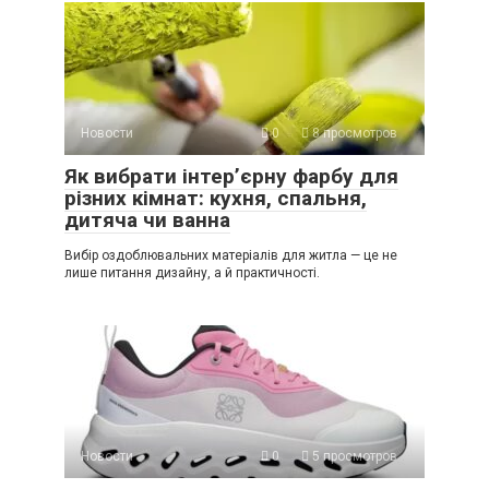
Новости
0
8 просмотров
Як вибрати інтер’єрну фарбу для
різних кімнат: кухня, спальня,
дитяча чи ванна
Вибір оздоблювальних матеріалів для житла — це не
лише питання дизайну, а й практичності.
Новости
0
5 просмотров