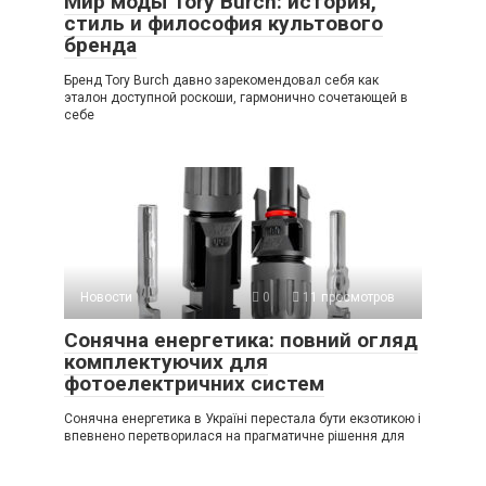
Мир моды Tory Burch: история,
стиль и философия культового
бренда
Бренд Tory Burch давно зарекомендовал себя как
эталон доступной роскоши, гармонично сочетающей в
себе
Новости
0
11 просмотров
Сонячна енергетика: повний огляд
комплектуючих для
фотоелектричних систем
Сонячна енергетика в Україні перестала бути екзотикою і
впевнено перетворилася на прагматичне рішення для