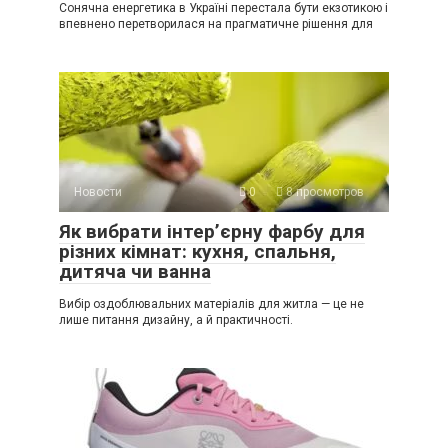
Сонячна енергетика в Україні перестала бути екзотикою і
впевнено перетворилася на прагматичне рішення для
Новости
0
8 просмотров
Як вибрати інтер’єрну фарбу для
різних кімнат: кухня, спальня,
дитяча чи ванна
Вибір оздоблювальних матеріалів для житла — це не
лише питання дизайну, а й практичності.