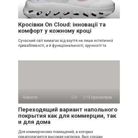
Новости
0
5 просмотров
Кросівки On Cloud: інновації та
комфорт у кожному кроці
Сучасний світ вимагає від взуття не лише естетичної
привабливості, а й функціональності, зручності та
Новости
0
13 просмотров
Переходящий вариант напольного
покрытия как для коммерции, так
и для дома
Для коммерческих помещений, в которых
предполагается высокая нагрузка, был создан