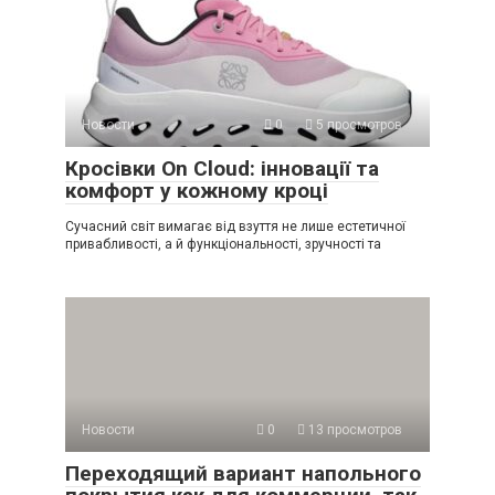
Новости
0
5 просмотров
Кросівки On Cloud: інновації та
комфорт у кожному кроці
Сучасний світ вимагає від взуття не лише естетичної
привабливості, а й функціональності, зручності та
Новости
0
13 просмотров
Переходящий вариант напольного