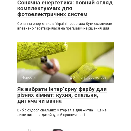
Сонячна енергетика: повний огляд
комплектуючих для
фотоелектричних систем
Сонячна енергетика в Україні перестала бути екзотикою і
впевнено перетворилася на прагматичне рішення для
Новости
0
8 просмотров
Як вибрати інтер’єрну фарбу для
різних кімнат: кухня, спальня,
дитяча чи ванна
Вибір оздоблювальних матеріалів для житла — це не
лише питання дизайну, а й практичності.