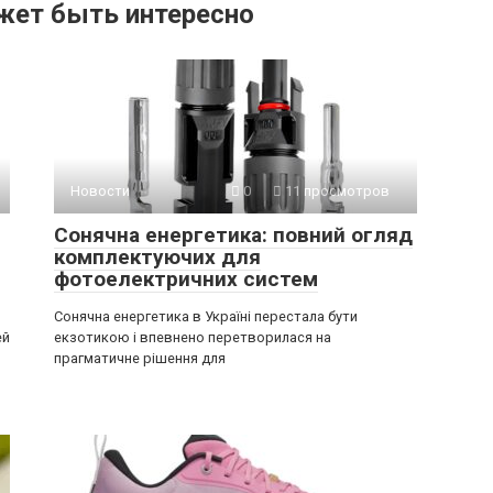
жет быть интересно
Новости
0
11 просмотров
Сонячна енергетика: повний огляд
комплектуючих для
фотоелектричних систем
Сонячна енергетика в Україні перестала бути
ей
екзотикою і впевнено перетворилася на
прагматичне рішення для