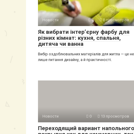
Новости
0
8 просмотров
Як вибрати інтер’єрну фарбу для
різних кімнат: кухня, спальня,
дитяча чи ванна
Вибір оздоблювальних матеріалів для житла — це не
лише питання дизайну, а й практичності.
Новости
0
13 просмотров
Переходящий вариант напольног