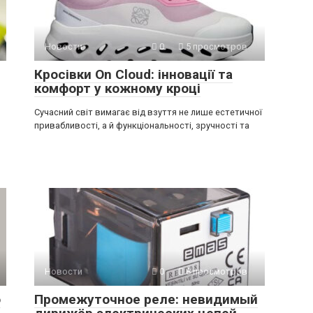
Новости
0
5 просмотров
Кросівки On Cloud: інновації та
комфорт у кожному кроці
Сучасний світ вимагає від взуття не лише естетичної
привабливості, а й функціональності, зручності та
Новости
0
8 просмотров
о
Промежуточное реле: невидимый