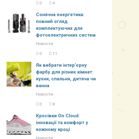
0
4
Сонячна енергетика:
повний огляд
комплектуючих для
фотоелектричних систем
Новости
0
11
Як вибрати інтер’єрну
фарбу для різних кімнат:
кухня, спальня, дитяча чи
ванна
Новости
0
8
Кросівки On Cloud:
інновації та комфорт у
кожному кроці
Новости