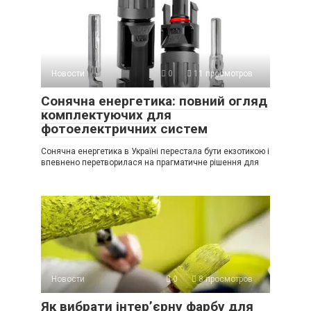
Новости
0
11 просмотров
Сонячна енергетика: повний огляд
комплектуючих для
фотоелектричних систем
Сонячна енергетика в Україні перестала бути екзотикою і
впевнено перетворилася на прагматичне рішення для
Новости
0
8 просмотров
Як вибрати інтер’єрну фарбу для