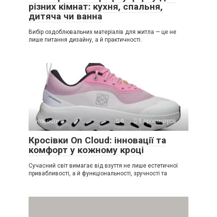
різних кімнат: кухня, спальня,
дитяча чи ванна
Вибір оздоблювальних матеріалів для житла — це не
лише питання дизайну, а й практичності.
Новости
0
5 просмотров
Кросівки On Cloud: інновації та
комфорт у кожному кроці
Сучасний світ вимагає від взуття не лише естетичної
привабливості, а й функціональності, зручності та