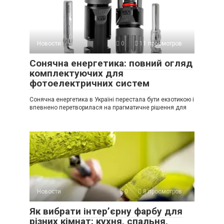
Новости
0
11 просмотров
Сонячна енергетика: повний огляд
комплектуючих для
фотоелектричних систем
Сонячна енергетика в Україні перестала бути екзотикою і
впевнено перетворилася на прагматичне рішення для
Новости
0
8 просмотров
Як вибрати інтер’єрну фарбу для
різних кімнат: кухня, спальня,