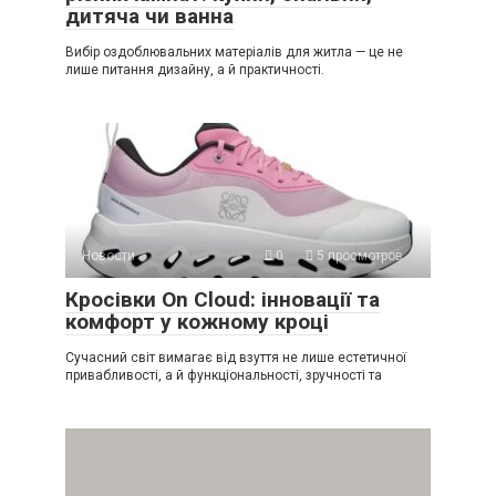
дитяча чи ванна
Вибір оздоблювальних матеріалів для житла — це не
лише питання дизайну, а й практичності.
Новости
0
5 просмотров
Кросівки On Cloud: інновації та
комфорт у кожному кроці
Сучасний світ вимагає від взуття не лише естетичної
привабливості, а й функціональності, зручності та