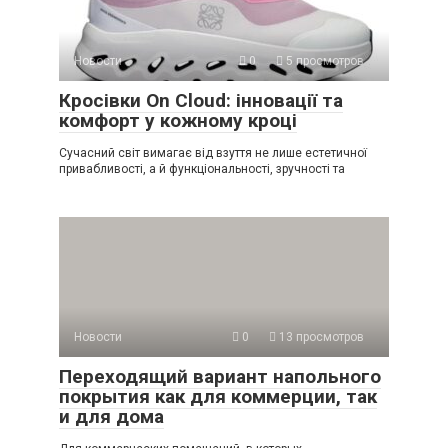
Новости
0
5 просмотров
Кросівки On Cloud: інновації та
комфорт у кожному кроці
Сучасний світ вимагає від взуття не лише естетичної
привабливості, а й функціональності, зручності та
Новости
0
13 просмотров
Переходящий вариант напольного
покрытия как для коммерции, так
и для дома