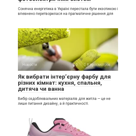
Сонячна енергетика в Україні перестала бути екзотикою і
впевнено перетворилася на прагматичне рішення для
Новости
0
8 просмотров
Як вибрати інтер’єрну фарбу для
різних кімнат: кухня, спальня,
дитяча чи ванна
Вибір оздоблювальних матеріалів для житла — це не
лише питання дизайну, а й практичності.