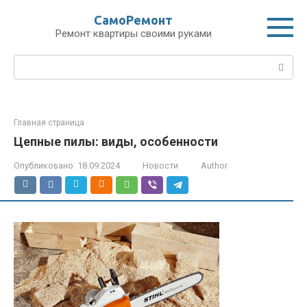
Перейти
СамоРемонт
к
Ремонт квартиры своими руками
контенту
Поиск:
Главная страница
Цепные пилы: виды, особенности
Опубликовано:
18.09.2024
Новости
Author