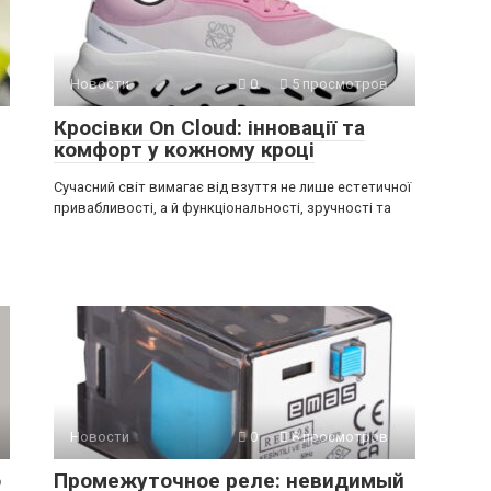
Новости
0
5 просмотров
Кросівки On Cloud: інновації та
комфорт у кожному кроці
Сучасний світ вимагає від взуття не лише естетичної
привабливості, а й функціональності, зручності та
Новости
0
8 просмотров
о
Промежуточное реле: невидимый