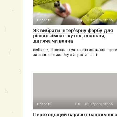
Новости
0
8 просмотров
Як вибрати інтер’єрну фарбу для
різних кімнат: кухня, спальня,
дитяча чи ванна
Вибір оздоблювальних матеріалів для житла — це не
лише питання дизайну, а й практичності.
Новости
0
13 просмотров
Переходящий вариант напольног