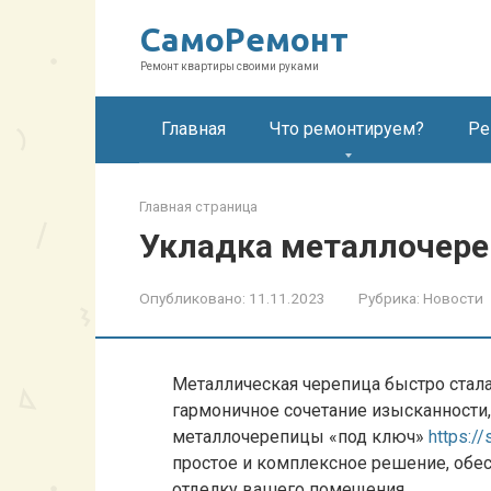
Перейти
СамоРемонт
к
контенту
Ремонт квартиры своими руками
Главная
Что ремонтируем?
Ре
Главная страница
Укладка металлочер
Опубликовано:
11.11.2023
Рубрика:
Новости
Металлическая черепица быстро стала
гармоничное сочетание изысканности,
металлочерепицы «под ключ»
https:/
простое и комплексное решение, об
отделку вашего помещения.