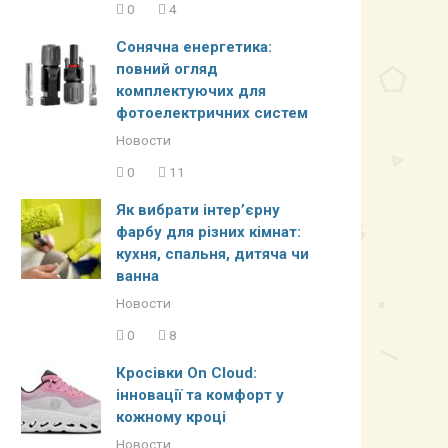
0
4
Сонячна енергетика:
повний огляд
комплектуючих для
фотоелектричних систем
Новости
0
11
Як вибрати інтер’єрну
фарбу для різних кімнат:
кухня, спальня, дитяча чи
ванна
Новости
0
8
Кросівки On Cloud:
інновації та комфорт у
кожному кроці
Новости