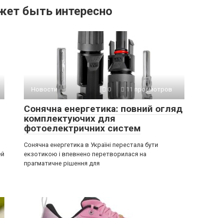
жет быть интересно
Новости
0
11 просмотров
Сонячна енергетика: повний огляд
комплектуючих для
фотоелектричних систем
Сонячна енергетика в Україні перестала бути
ей
екзотикою і впевнено перетворилася на
прагматичне рішення для