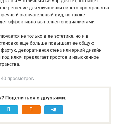
д ключ — отличный выбор для тех, кто ищет
тое решение для улучшения своего пространства.
упречный окончательный вид, но также
будет эффективно выполнен специалистами.
чается не только в ее эстетике, но и в
установка еще больше повышает ее общую
фартук, декоративная стена или яркий дизайн
и под ключ предлагает простое и изысканное
транства.
40 просмотров
я? Поделиться с друзьями: