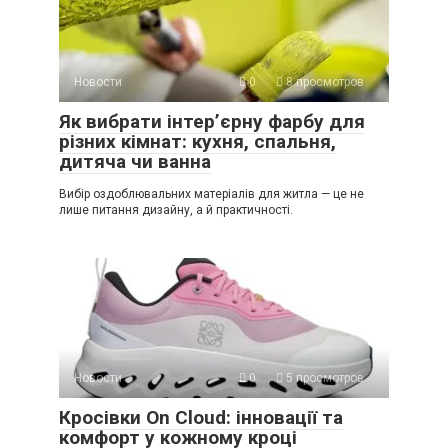
Новости
0
8 просмотров
Як вибрати інтер’єрну фарбу для
різних кімнат: кухня, спальня,
дитяча чи ванна
Вибір оздоблювальних матеріалів для житла — це не
лише питання дизайну, а й практичності.
Новости
0
5 просмотров
Кросівки On Cloud: інновації та
комфорт у кожному кроці