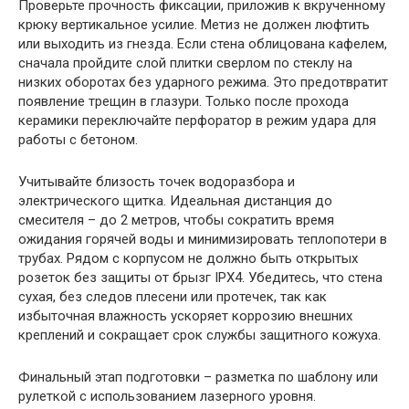
Проверьте прочность фиксации, приложив к вкрученному
крюку вертикальное усилие. Метиз не должен люфтить
или выходить из гнезда. Если стена облицована кафелем,
сначала пройдите слой плитки сверлом по стеклу на
низких оборотах без ударного режима. Это предотвратит
появление трещин в глазури. Только после прохода
керамики переключайте перфоратор в режим удара для
работы с бетоном.
Учитывайте близость точек водоразбора и
электрического щитка. Идеальная дистанция до
смесителя – до 2 метров, чтобы сократить время
ожидания горячей воды и минимизировать теплопотери в
трубах. Рядом с корпусом не должно быть открытых
розеток без защиты от брызг IPX4. Убедитесь, что стена
сухая, без следов плесени или протечек, так как
избыточная влажность ускоряет коррозию внешних
креплений и сокращает срок службы защитного кожуха.
Финальный этап подготовки – разметка по шаблону или
рулеткой с использованием лазерного уровня.