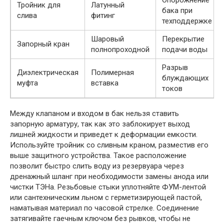
Тройник для
Латунный
бака при
слива
фитинг
техподдержке
Шаровый
Перекрытие
Запорный кран
полнопроходной
подачи воды
Разрыв
Диэлектрическая
Полимерная
блуждающих
муфта
вставка
токов
Между клапаном и входом в бак нельзя ставить
запорную арматуру, так как это заблокирует выход
лишней жидкости и приведет к деформации емкости.
Используйте тройник со сливным краном, разместив его
выше защитного устройства. Такое расположение
позволит быстро слить воду из резервуара через
дренажный шланг при необходимости замены анода или
чистки ТЭНа. Резьбовые стыки уплотняйте ФУМ-лентой
или сантехническим льном с герметизирующей пастой,
наматывая материал по часовой стрелке. Соединение
затягивайте гаечным ключом без рывков, чтобы не