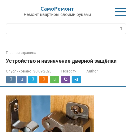
Перейти
СамоРемонт
к
Ремонт квартиры своими руками
контенту
Поиск:
Главная страница
Устройство и назначение дверной защёлки
Опубликовано:
30.09.2023
Новости
Author