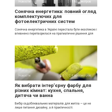
Новости
0
11 просмотров
Сонячна енергетика: повний огляд
комплектуючих для
фотоелектричних систем
Сонячна енергетика в Україні перестала бути екзотикою і
впевнено перетворилася на прагматичне рішення для
Новости
0
8 просмотров
Як вибрати інтер’єрну фарбу для
різних кімнат: кухня, спальня,
дитяча чи ванна
Вибір оздоблювальних матеріалів для житла — це не
лише питання дизайну, а й практичності.