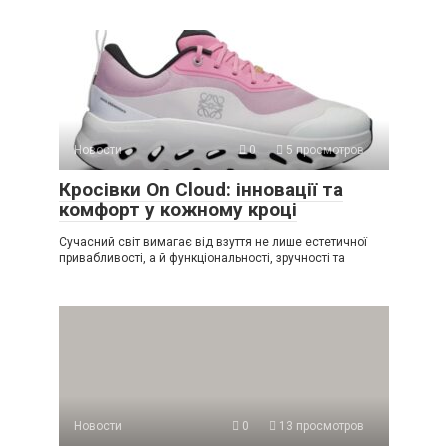
Новости
0
5 просмотров
Кросівки On Cloud: інновації та
комфорт у кожному кроці
Сучасний світ вимагає від взуття не лише естетичної
привабливості, а й функціональності, зручності та
Новости
0
13 просмотров