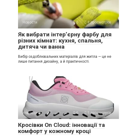
Новости
0
8 просмотров
Як вибрати інтер’єрну фарбу для
різних кімнат: кухня, спальня,
дитяча чи ванна
Вибір оздоблювальних матеріалів для житла — це не
лише питання дизайну, а й практичності.
Новости
0
5 просмотров
Кросівки On Cloud: інновації та
комфорт у кожному кроці