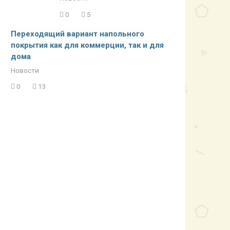
0
5
Переходящий вариант напольного
покрытия как для коммерции, так и для
дома
Новости
0
13