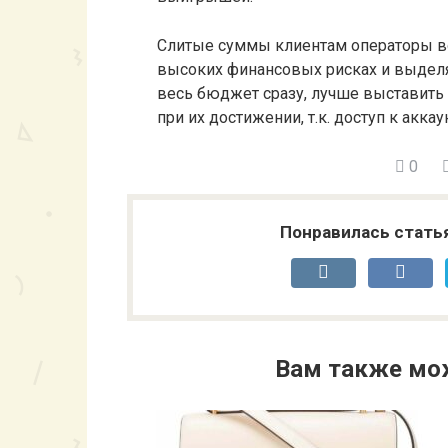
Слитые суммы клиентам операторы во
высоких финансовых рисках и выделят
весь бюджет сразу, лучше выставить 
при их достижении, т.к. доступ к акка
0
Понравилась стать
Вам также мо