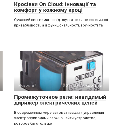
Кросівки On Cloud: інновації та
комфорт у кожному кроці
Сучасний світ вимагає від взуття не лише естетичної
привабливості, а й функціональності, зручності та
Новости
0
8 просмотров
о
Промежуточное реле: невидимый
дирижёр электрических цепей
В современном мире автоматизации и управления
электроприводами сложно найти устройство,
которое бы столь же