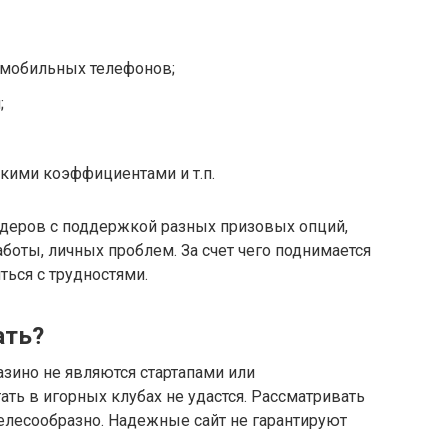
 мобильных телефонов;
;
кими коэффициентами и т.п.
йдеров с поддержкой разных призовых опций,
аботы, личных проблем. За счет чего поднимается
ться с трудностями.
ать?
азино не являются стартапами или
ть в игорных клубах не удастся. Рассматривать
целесообразно. Надежные сайт не гарантируют