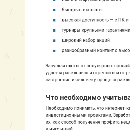
быстрые выплаты;
высокая доступность — с ПК и
турниры крупными гарантиями
широкий набор акций;
разнообразный контент с высо
Запуская слоты от популярных прова
удается развлечься и отрешиться от р
настроение и человеку проще справля
Что необходимо учитыв
Необходимо понимать, что интернет-к
инвестиционными проектами. Заработа
их, как способ получения профита не
выигрышей.