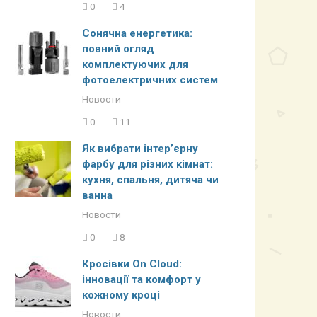
0
4
Сонячна енергетика:
повний огляд
комплектуючих для
фотоелектричних систем
Новости
0
11
Як вибрати інтер’єрну
фарбу для різних кімнат:
кухня, спальня, дитяча чи
ванна
Новости
0
8
Кросівки On Cloud:
інновації та комфорт у
кожному кроці
Новости