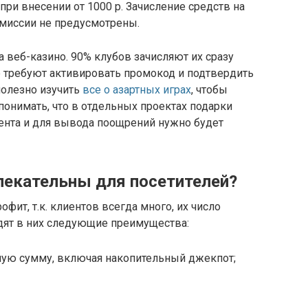
 при внесении от 1000 р. Зачисление средств на
омиссии не предусмотрены.
а веб-казино. 90% клубов зачисляют их сразу
е требуют активировать промокод и подтвердить
полезно изучить
все о азартных играх
, чтобы
онимать, что в отдельных проектах подарки
ента и для вывода поощрений нужно будет
лекательны для посетителей?
фит, т.к. клиентов всегда много, их число
идят в них следующие преимущества:
ую сумму, включая накопительный джекпот;