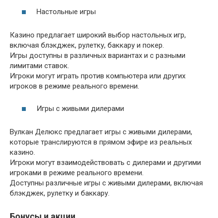
Настольные игры
Казино предлагает широкий выбор настольных игр,
включая блэкджек, рулетку, баккару и покер.
Игры доступны в различных вариантах и с разными
лимитами ставок.
Игроки могут играть против компьютера или других
игроков в режиме реального времени.
Игры с живыми дилерами
Вулкан Делюкс предлагает игры с живыми дилерами,
которые транслируются в прямом эфире из реальных
казино.
Игроки могут взаимодействовать с дилерами и другими
игроками в режиме реального времени.
Доступны различные игры с живыми дилерами, включая
блэкджек, рулетку и баккару.
Бонусы и акции