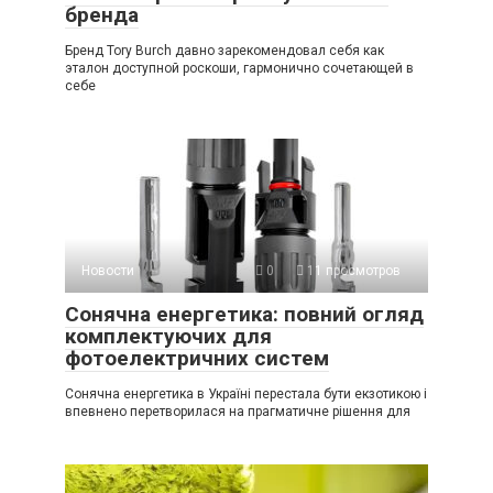
бренда
Бренд Tory Burch давно зарекомендовал себя как
эталон доступной роскоши, гармонично сочетающей в
себе
Новости
0
11 просмотров
Сонячна енергетика: повний огляд
комплектуючих для
фотоелектричних систем
Сонячна енергетика в Україні перестала бути екзотикою і
впевнено перетворилася на прагматичне рішення для