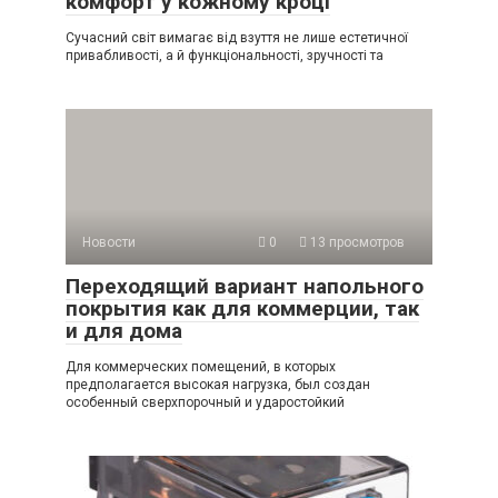
комфорт у кожному кроці
Сучасний світ вимагає від взуття не лише естетичної
привабливості, а й функціональності, зручності та
Новости
0
13 просмотров
Переходящий вариант напольного
покрытия как для коммерции, так
и для дома
Для коммерческих помещений, в которых
предполагается высокая нагрузка, был создан
особенный сверхпорочный и ударостойкий