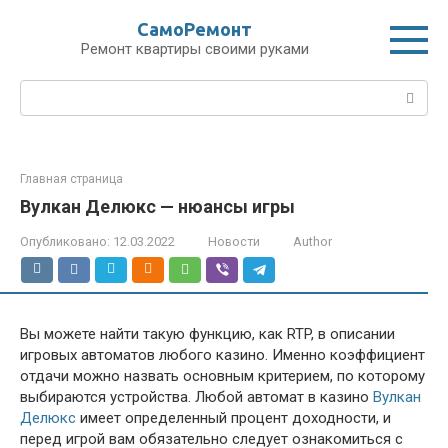
Перейти
СамоРемонт
к
Ремонт квартиры своими руками
контенту
Поиск:
Главная страница
Вулкан Делюкс — нюансы игры
Опубликовано:
12.03.2022
Новости
Author
Вы можете найти такую функцию, как RTP, в описании
игровых автоматов любого казино. Именно коэффициент
отдачи можно назвать основным критерием, по которому
выбираются устройства. Любой автомат в казино
Вулкан
Делюкс
имеет определенный процент доходности, и
перед игрой вам обязательно следует ознакомиться с