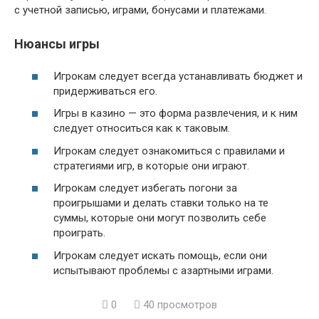
с учетной записью, играми, бонусами и платежами.
Нюансы игры
Игрокам следует всегда устанавливать бюджет и
придерживаться его.
Игры в казино — это форма развлечения, и к ним
следует относиться как к таковым.
Игрокам следует ознакомиться с правилами и
стратегиями игр, в которые они играют.
Игрокам следует избегать погони за
проигрышами и делать ставки только на те
суммы, которые они могут позволить себе
проиграть.
Игрокам следует искать помощь, если они
испытывают проблемы с азартными играми.
0
40 просмотров