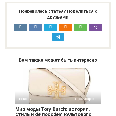
Понравилась статья? Поделиться с
друзьями:
Вам также может быть интересно
Новости
0
4 просмотров
Мир моды Tory Burch: история,
стиль и философия культового