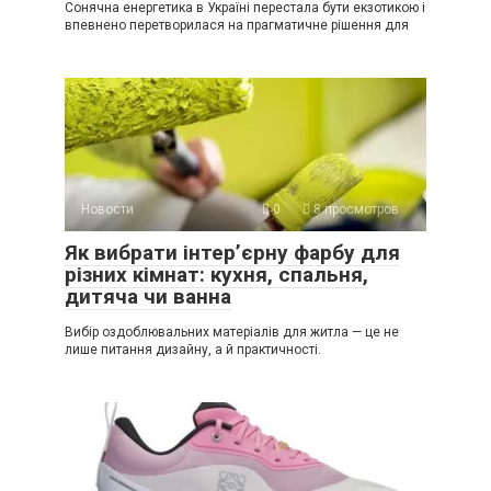
Сонячна енергетика в Україні перестала бути екзотикою і
впевнено перетворилася на прагматичне рішення для
Новости
0
8 просмотров
Як вибрати інтер’єрну фарбу для
різних кімнат: кухня, спальня,
дитяча чи ванна
Вибір оздоблювальних матеріалів для житла — це не
лише питання дизайну, а й практичності.