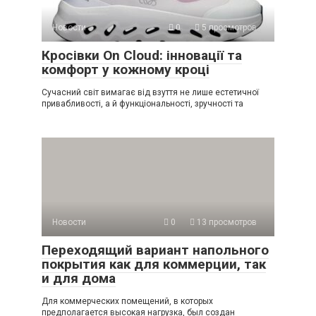
Новости
0
5 просмотров
Кросівки On Cloud: інновації та
комфорт у кожному кроці
Сучасний світ вимагає від взуття не лише естетичної
привабливості, а й функціональності, зручності та
Новости
0
13 просмотров
Переходящий вариант напольного
покрытия как для коммерции, так
и для дома
Для коммерческих помещений, в которых
предполагается высокая нагрузка, был создан