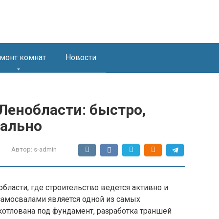
монт комнат
Новости
 Ленобласти: быстро,
нально
Автор:
s-admin
бласти, где строительство ведется активно и
 самосвалами является одной из самых
котлована под фундамент, разработка траншей