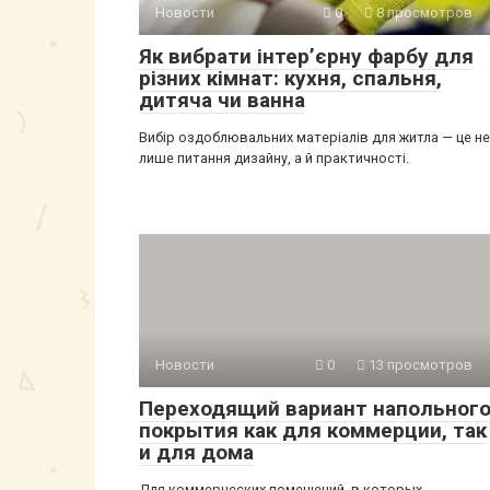
Новости
0
8 просмотров
Як вибрати інтер’єрну фарбу для
різних кімнат: кухня, спальня,
дитяча чи ванна
Вибір оздоблювальних матеріалів для житла — це не
лише питання дизайну, а й практичності.
Новости
0
13 просмотров
Переходящий вариант напольног
покрытия как для коммерции, так
и для дома
Для коммерческих помещений, в которых