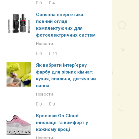
0
4
Сонячна енергетика:
повний огляд
комплектуючих для
фотоелектричних систем
Новости
0
11
Як вибрати інтер’єрну
фарбу для різних кімнат:
кухня, спальня, дитяча чи
ванна
Новости
0
8
Кросівки On Cloud:
інновації та комфорт у
кожному кроці
Новости