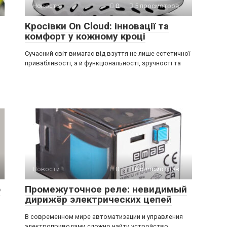
Новости
0
5 просмотров
Кросівки On Cloud: інновації та
комфорт у кожному кроці
Сучасний світ вимагає від взуття не лише естетичної
привабливості, а й функціональності, зручності та
Новости
0
8 просмотров
о
Промежуточное реле: невидимый
дирижёр электрических цепей
В современном мире автоматизации и управления
электроприводами сложно найти устройство,