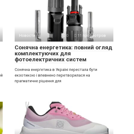
Новости
0
11 просмотров
Сонячна енергетика: повний огляд
комплектуючих для
фотоелектричних систем
Сонячна енергетика в Україні перестала бути
ей
екзотикою і впевнено перетворилася на
прагматичне рішення для