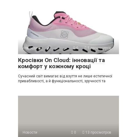
Новости
0
5 просмотров
Кросівки On Cloud: інновації та
комфорт у кожному кроці
Сучасний світ вимагає від взуття не лише естетичної
привабливості, а й функціональності, зручності та
Новости
0
13 просмотров