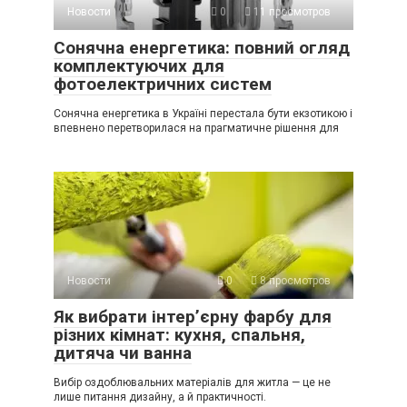
Новости
0
11 просмотров
Сонячна енергетика: повний огляд
комплектуючих для
фотоелектричних систем
Сонячна енергетика в Україні перестала бути екзотикою і
впевнено перетворилася на прагматичне рішення для
Новости
0
8 просмотров
Як вибрати інтер’єрну фарбу для
різних кімнат: кухня, спальня,
дитяча чи ванна
Вибір оздоблювальних матеріалів для житла — це не
лише питання дизайну, а й практичності.