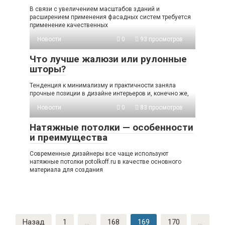
В связи с увеличением масштабов зданий и
расширением применения фасадных систем требуется
применение качественных
Новости
0
93 просмотров
Что лучше жалюзи или рулонные
шторы?
Тенденция к минимализму и практичности заняла
прочные позиции в дизайне интерьеров и, конечно же,
Новости
0
83 просмотров
Натяжные потолки — особенности
и преимущества
Современные дизайнеры все чаще используют
натяжные потолки potolkoff.ru в качестве основного
материала для создания
Пагинация
Назад
1
…
168
169
170
…