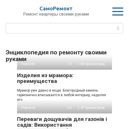
Перейти
СамоРемонт
к
Ремонт квартиры своими руками
контенту
Поиск:
Энциклопедия по ремонту своими
руками
Новости
0
68 просмотров
Изделия из мрамора:
преимущества
Мрамор уже давно в моде. Благородный камень
гармонично вписывается в любой интерьер, наделяя
его
Новости
0
47 просмотров
Переваги дощувачів для газонів і
садів: Використання