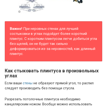
Важно!
При неровных стенах для лучшей
состыковки в углах подойдет более короткий
плинтус. С коротким плинтусом легче добиться угла
без щелей, он не будет так сильно
деформироваться из-за неровностей, как длинный
плинтус.
Как стыковать плинтуса в произвольных
углах
Если ваши
стены
не образуют прямой угол, то распил
следует производить без помощи стусла.
Разрезать потолочные плинтуса необходимо
канцелярским ножом. Вообще можно использовать